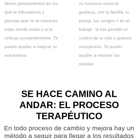
tienes pensamientos en los
no funciona como te
que te infravaloras y
gustaría, con tu familia, tu
piensas que no te mereces
pareja, tus amigos o en el
estar donde estás o si te
trabajo. Si has perdido el
criticas constantemente. Te
control de tu vida y quieres
puedo ayudar a mejorar tu
recuperarlo. Te puedo
autoestima.
ayudar a retomar las
riendas.
SE HACE CAMINO AL
ANDAR: EL PROCESO
TERAPÉUTICO
En todo proceso de cambio y mejora hay un
método a seguir para llegar a los resultados