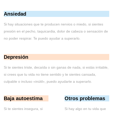
Ansiedad
Si hay situaciones que te producen nervios o miedo, si sientes
presión en el pecho, taquicardia, dolor de cabeza o sensación de
no poder respirar. Te puedo ayudar a superarlo.
Depresión
Si te sientes triste, decaída o sin ganas de nada, si estás irritable,
si crees que tu vida no tiene sentido y te sientes cansada,
culpable o incluso «inútil», puedo ayudarte a superarlo.
Baja autoestima
Otros problemas
Si te sientes insegura, si
Si hay algo en tu vida que