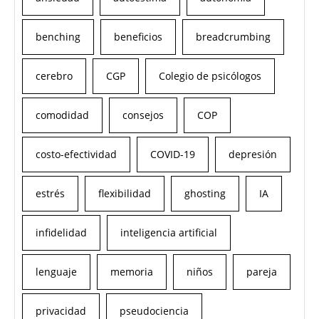
benching
beneficios
breadcrumbing
cerebro
CGP
Colegio de psicólogos
comodidad
consejos
COP
costo-efectividad
COVID-19
depresión
estrés
flexibilidad
ghosting
IA
infidelidad
inteligencia artificial
lenguaje
memoria
niños
pareja
privacidad
pseudociencia