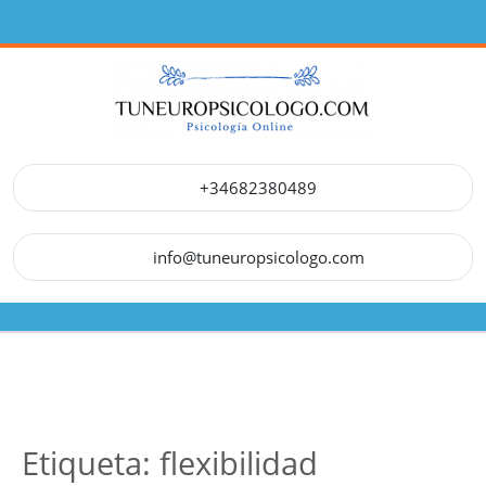
Saltar
al
contenido
+34682380489
info@tuneuropsicologo.com
Botón
de
apertura
Etiqueta:
flexibilidad