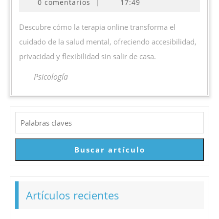
0 comentarios
|
17:49
terapia
online
Descubre cómo la terapia online transforma el
frente
cuidado de la salud mental, ofreciendo accesibilidad,
a
privacidad y flexibilidad sin salir de casa.
la
presencial
Psicología
Buscar
Buscar artículo
Artículos recientes