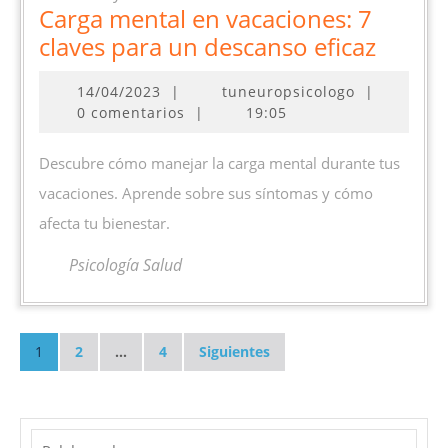
Carga mental en vacaciones: 7
Carga
claves para un descanso eficaz
menta
14/04/2023
14/04/2023
|
tuneuropsicologo
|
en
0 comentarios
|
19:05
vacaci
7
Descubre cómo manejar la carga mental durante tus
claves
vacaciones. Aprende sobre sus síntomas y cómo
para
afecta tu bienestar.
un
desca
Psicología Salud
eficaz
Paginación
de
1
2
…
4
Siguientes
entradas