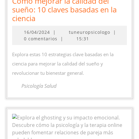
Cómo mejorar la calidad del
sueño: 10 claves basadas en la
Cómo
ciencia
mejorar
16/04/2024
16/04/2024
|
tuneuropsicologo
|
la
0 comentarios
|
15:31
calidad
del
Explora estas 10 estrategias clave basadas en la
sueño:
ciencia para mejorar la calidad del sueño y
10
revolucionar tu bienestar general.
claves
basadas
Psicología Salud
en
la
ciencia