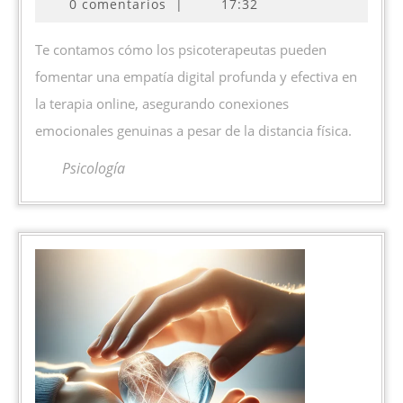
0 comentarios
|
17:32
desarrollar
empatía
Te contamos cómo los psicoterapeutas pueden
digital
fomentar una empatía digital profunda y efectiva en
en
la terapia online, asegurando conexiones
la
emocionales genuinas a pesar de la distancia física.
terapia
online
Psicología