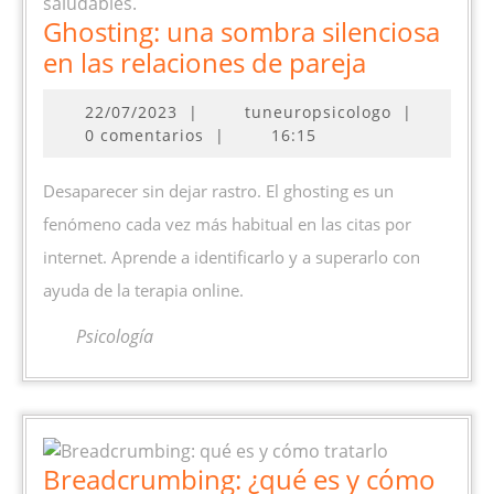
Ghosting: una sombra silenciosa
Ghosting:
en las relaciones de pareja
una
22/07/2023
22/07/2023
|
tuneuropsicologo
|
sombra
0 comentarios
|
16:15
silenciosa
en
Desaparecer sin dejar rastro. El ghosting es un
las
fenómeno cada vez más habitual en las citas por
relaciones
internet. Aprende a identificarlo y a superarlo con
de
ayuda de la terapia online.
pareja
Psicología
Breadcrumbing: ¿qué es y cómo