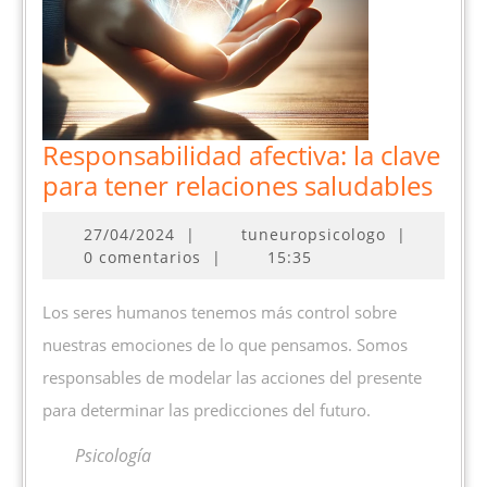
Responsabilidad afectiva: la clave
Resp
para tener relaciones saludables
afect
27/04/2024
27/04/2024
|
tuneuropsicologo
|
la
0 comentarios
|
15:35
clav
para
Los seres humanos tenemos más control sobre
tene
nuestras emociones de lo que pensamos. Somos
rela
responsables de modelar las acciones del presente
salu
para determinar las predicciones del futuro.
Psicología