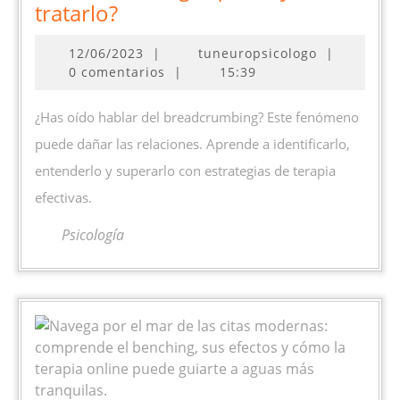
Breadcrumbing:
tratarlo?
¿qué
12/06/2023
12/06/2023
|
tuneuropsicologo
|
es
0 comentarios
|
15:39
y
cómo
¿Has oído hablar del breadcrumbing? Este fenómeno
tratarlo?
puede dañar las relaciones. Aprende a identificarlo,
entenderlo y superarlo con estrategias de terapia
efectivas.
Psicología