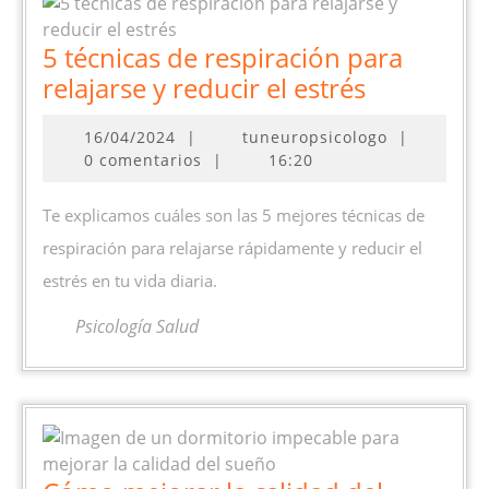
5 técnicas de respiración para
5
relajarse y reducir el estrés
técnicas
16/04/2024
16/04/2024
|
tuneuropsicologo
|
de
0 comentarios
|
16:20
respiració
para
Te explicamos cuáles son las 5 mejores técnicas de
relajarse
respiración para relajarse rápidamente y reducir el
y
estrés en tu vida diaria.
reducir
el
Psicología Salud
estrés