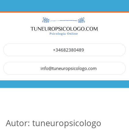
Saltar
al
contenido
+34682380489
info@tuneuropsicologo.com
Botón
de
apertura
Autor:
tuneuropsicologo