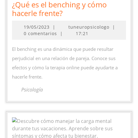
¿Qué es el benching y cómo
¿Qué
hacerle frente?
es
19/05/2023
19/05/2023
|
tuneuropsicologo
|
el
0 comentarios
|
17:21
benching
y
El benching es una dinámica que puede resultar
cómo
perjudicial en una relación de pareja. Conoce sus
hacerle
efectos y cómo la terapia online puede ayudarte a
frente?
hacerle frente.
Psicología