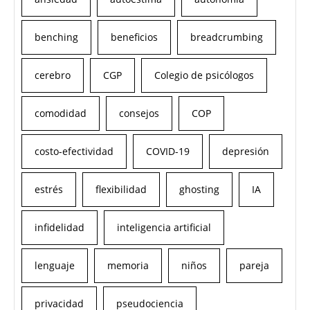
benching
beneficios
breadcrumbing
cerebro
CGP
Colegio de psicólogos
comodidad
consejos
COP
costo-efectividad
COVID-19
depresión
estrés
flexibilidad
ghosting
IA
infidelidad
inteligencia artificial
lenguaje
memoria
niños
pareja
privacidad
pseudociencia