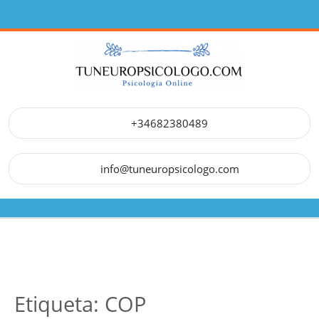
Saltar
al
contenido
+34682380489
info@tuneuropsicologo.com
Botón
de
apertura
Etiqueta:
COP