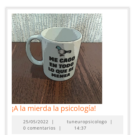
¡A
¡A la mierda la psicología!
la
25/05/2022
25/05/2022
|
tuneuropsicologo
|
mierda
0 comentarios
|
14:37
la