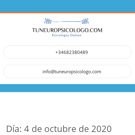
Saltar
al
contenido
+34682380489
info@tuneuropsicologo.com
Botón
de
apertura
Día:
4 de octubre de 2020