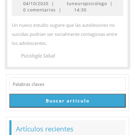
04/10/2020
04/10/2020
|
tuneuropsicologo
|
pueden
0 comentarios
|
14:30
ser
socialmente
Un nuevo estudio sugiere que las autolesiones no
contagiosas
suicidas podrían ser socialmente contagiosas entre
entre
los adolescentes.
adolescentes
Psicología Salud
Buscar
Buscar artículo
Artículos recientes