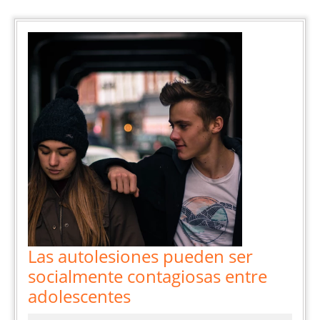
Las autolesiones pueden ser
socialmente contagiosas entre
Las
adolescentes
autolesiones